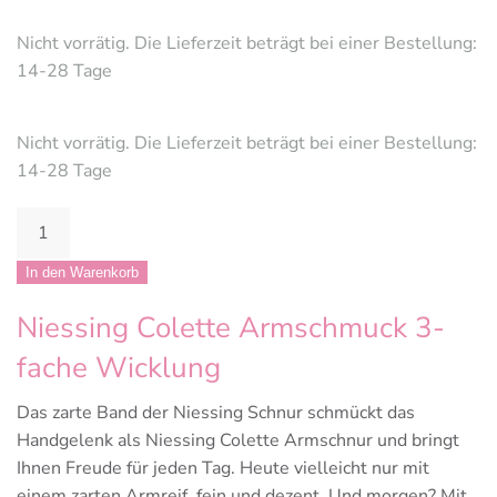
Nicht vorrätig. Die Lieferzeit beträgt bei einer Bestellung:
14-28 Tage
Nicht vorrätig. Die Lieferzeit beträgt bei einer Bestellung:
14-28 Tage
Niessing
Colette
Armschnur
In den Warenkorb
in
Niessing Colette Armschmuck 3-
Platin
Menge
fache Wicklung
Das zarte Band der Niessing Schnur schmückt das
Handgelenk als Niessing Colette Armschnur und bringt
Ihnen Freude für jeden Tag. Heute vielleicht nur mit
einem zarten Armreif, fein und dezent. Und morgen? Mit