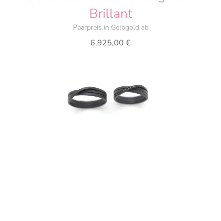
Brillant
Paarpreis in Gelbgold ab
6.925,00
€
Oliver Schmidt Endloses Band
Paarpreis in Edelstahl ab
1.960,00
€