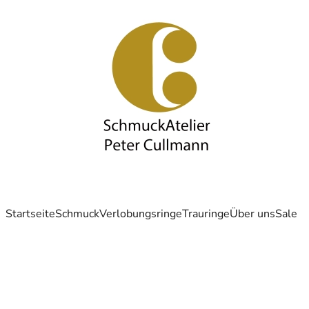
Startseite
Schmuck
Verlobungsringe
Trauringe
Über uns
Sale