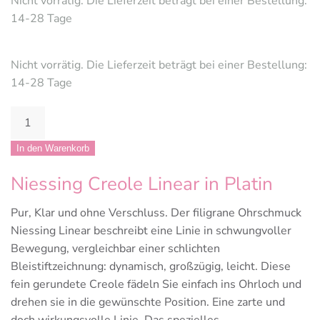
Nicht vorrätig. Die Lieferzeit beträgt bei einer Bestellung:
14-28 Tage
Nicht vorrätig. Die Lieferzeit beträgt bei einer Bestellung:
14-28 Tage
Niessing
Creole
Linear
In den Warenkorb
in
Niessing Creole Linear in Platin
Platin
Menge
Pur, Klar und ohne Verschluss. Der filigrane Ohrschmuck
Niessing Linear beschreibt eine Linie in schwungvoller
Bewegung, vergleichbar einer schlichten
Bleistiftzeichnung: dynamisch, großzügig, leicht. Diese
fein gerundete Creole fädeln Sie einfach ins Ohrloch und
drehen sie in die gewünschte Position. Eine zarte und