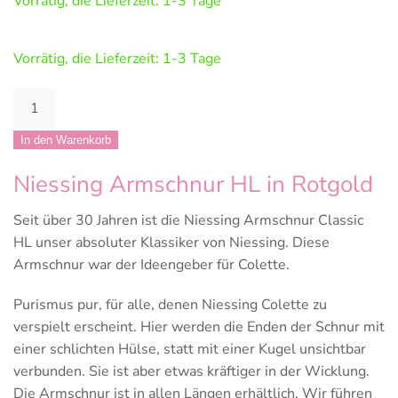
Vorrätig, die Lieferzeit: 1-3 Tage
Vorrätig, die Lieferzeit: 1-3 Tage
Niessing
Armschnur
Classic
In den Warenkorb
HL
Niessing Armschnur HL in Rotgold
Menge
Seit über 30 Jahren ist die Niessing Armschnur Classic
HL unser absoluter Klassiker von Niessing. Diese
Armschnur war der Ideengeber für Colette.
Purismus pur, für alle, denen Niessing Colette zu
verspielt erscheint. Hier werden die Enden der Schnur mit
einer schlichten Hülse, statt mit einer Kugel unsichtbar
verbunden. Sie ist aber etwas kräftiger in der Wicklung.
Die Armschnur ist in allen Längen erhältlich. Wir führen