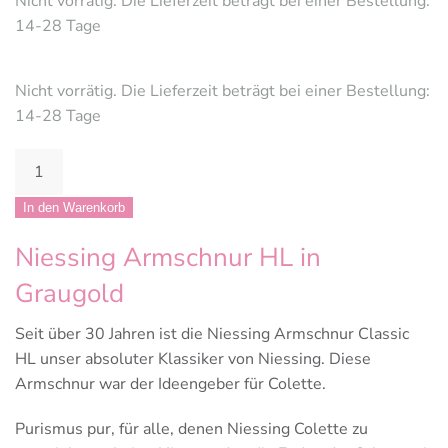
Nicht vorrätig. Die Lieferzeit beträgt bei einer Bestellung:
14-28 Tage
Nicht vorrätig. Die Lieferzeit beträgt bei einer Bestellung:
14-28 Tage
Niessing
Armschnur
Classic
In den Warenkorb
HL
Niessing Armschnur HL in
Menge
Graugold
Seit über 30 Jahren ist die Niessing Armschnur Classic
HL unser absoluter Klassiker von Niessing. Diese
Armschnur war der Ideengeber für Colette.
Purismus pur, für alle, denen Niessing Colette zu