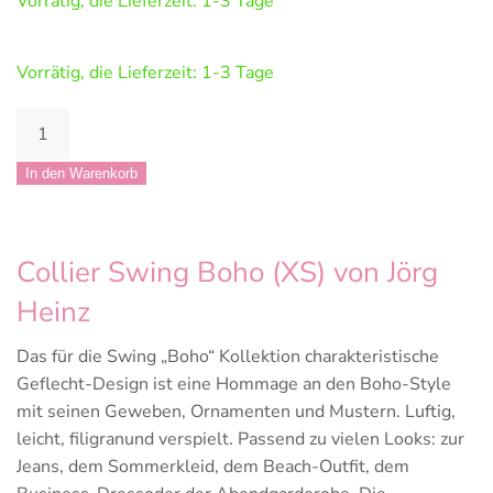
Vorrätig, die Lieferzeit: 1-3 Tage
Vorrätig, die Lieferzeit: 1-3 Tage
Jörg
Heinz:
Swing
In den Warenkorb
"Boho"
Collier
XS
Collier Swing Boho (XS) von Jörg
Menge
Heinz
Das für die Swing „Boho“ Kollektion charakteristische
Geflecht-Design ist eine Hommage an den Boho-Style
mit seinen Geweben, Ornamenten und Mustern. Luftig,
leicht, filigranund verspielt. Passend zu vielen Looks: zur
Jeans, dem Sommerkleid, dem Beach-Outfit, dem