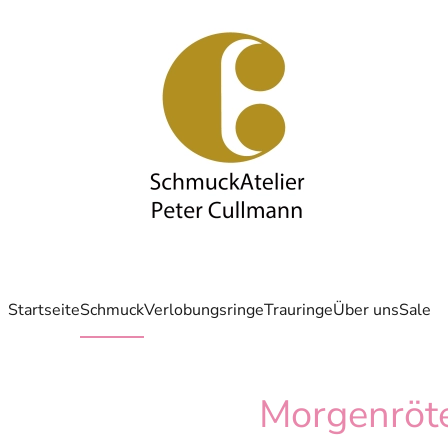
Startseite
Schmuck
Verlobungsringe
Trauringe
Über uns
Sale
Morgenröt