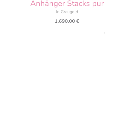
Anhänger Stacks pur
In Graugold
1.690,00
€
Anhänger Stacks pur
In Graugold
1.995,00
€